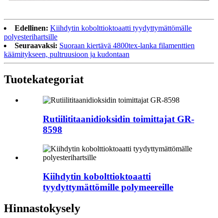
Edellinen:
Kiihdytin kobolttioktoaatti tyydyttymättömälle
polyesterihartsille
Seuraavaksi:
Suoraan kiertävä 4800tex-lanka filamenttien
käämitykseen, pultruusioon ja kudontaan
Tuote
kategoriat
Rutiilititaanidioksidin toimittajat GR-
8598
Kiihdytin kobolttioktoaatti
tyydyttymättömille polymeereille
Hinnastokysely