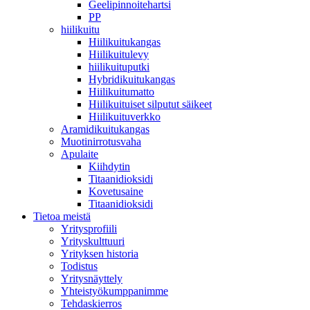
Geelipinnoitehartsi
PP
hiilikuitu
Hiilikuitukangas
Hiilikuitulevy
hiilikuituputki
Hybridikuitukangas
Hiilikuitumatto
Hiilikuituiset silputut säikeet
Hiilikuituverkko
Aramidikuitukangas
Muotinirrotusvaha
Apulaite
Kiihdytin
Titaanidioksidi
Kovetusaine
Titaanidioksidi
Tietoa meistä
Yritysprofiili
Yrityskulttuuri
Yrityksen historia
Todistus
Yritysnäyttely
Yhteistyökumppanimme
Tehdaskierros