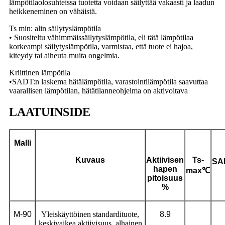
lämpötilaolosuhteissa tuotetta voidaan säilyttää vakaasti ja laadun
heikkeneminen on vähäistä.
Ts min: alin säilytyslämpötila
• Suositeltu vähimmäissäilytyslämpötila, eli tätä lämpötilaa
korkeampi säilytyslämpötila, varmistaa, että tuote ei hajoa,
kiteydy tai aiheuta muita ongelmia.
Kriittinen lämpötila
•SADT:n laskema hätälämpötila, varastointilämpötila saavuttaa
vaarallisen lämpötilan, hätätilanneohjelma on aktivoitava
LAATUINSIDE
Malli
Kuvaus
Aktiivisen
Ts-
SA
hapen
max
℃
pitoisuus
%
M-90
Yleiskäyttöinen standardituote,
8.9
keskivaikea aktiivisuus, alhainen