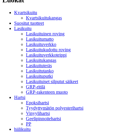
Kvartsikuitu
Kvartsikuitukangas
Suositut tuotteet
Lasikuitu
Lasikuituinen roving
Lasikuitumatto
Lasikuituverkko
Lasikuitukudottu roving
Lasikuituverkkoteippi
Lasikuitukangas
Lasikuituteräs
Lasikuitutanko
Lasikuituputki
Lasikuituiset silputut säikeet
GRP-ritilä
GRP-rakenteen muoto
Hartsi
Epoksihartsi
Tyydyttymätön polyesterihartsi
Vinyylihartsi
Geelipinnoitehartsi
PP
hiilikuitu