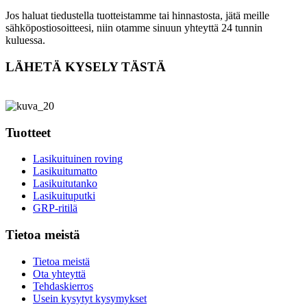
Jos haluat tiedustella tuotteistamme tai hinnastosta, jätä meille
sähköpostiosoitteesi, niin otamme sinuun yhteyttä 24 tunnin
kuluessa.
LÄHETÄ KYSELY TÄSTÄ
Tuotteet
Lasikuituinen roving
Lasikuitumatto
Lasikuitutanko
Lasikuituputki
GRP-ritilä
Tietoa meistä
Tietoa meistä
Ota yhteyttä
Tehdaskierros
Usein kysytyt kysymykset