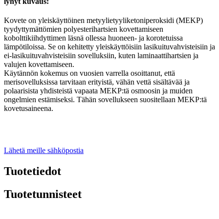
lyhyt kuvaus:
Kovete on yleiskäyttöinen metyylietyyliketoniperoksidi (MEKP)
tyydyttymättömien polyesterihartsien kovettamiseen
kobolttikiihdyttimen läsnä ollessa huoneen- ja korotetuissa
lämpötiloissa. Se on kehitetty yleiskäyttöisiin lasikuituvahvisteisiin ja
ei-lasikuituvahvisteisiin sovelluksiin, kuten laminaattihartsien ja
valujen kovettamiseen.
Käytännön kokemus on vuosien varrella osoittanut, että
merisovelluksissa tarvitaan erityistä, vähän vettä sisältävää ja
polaarisista yhdisteistä vapaata MEKP:tä osmoosin ja muiden
ongelmien estämiseksi. Tähän sovellukseen suositellaan MEKP:tä
kovetusaineena.
Lähetä meille sähköpostia
Tuotetiedot
Tuotetunnisteet