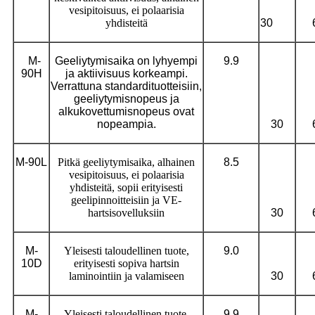
vesipitoisuus, ei polaarisia
yhdisteitä
30
M-
Geeliytymisaika on lyhyempi
9.9
90H
ja aktiivisuus korkeampi.
Verrattuna standardituotteisiin,
geeliytymisnopeus ja
alkukovettumisnopeus ovat
nopeampia.
30
M-90L
Pitkä geeliytymisaika, alhainen
8.5
vesipitoisuus, ei polaarisia
yhdisteitä, sopii erityisesti
geelipinnoitteisiin ja VE-
hartsisovelluksiin
30
M-
Yleisesti taloudellinen tuote,
9.0
10
D
erityisesti sopiva hartsin
laminointiin ja valamiseen
30
M-
Yleisesti taloudellinen tuote,
9.9