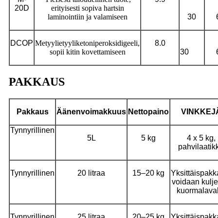
2
0
D
erityisesti sopiva hartsin
laminointiin ja valamiseen
30
DCOP
Metyylietyyliketoniperoksidigeeli,
8.0
sopii kitin kovettamiseen
30
PAKKAUS
Pakkaus
Äänenvoimakkuus
Nettopaino
VINKKEJ
Tynnyrillinen
5L
5 kg
4 x 5 kg,
pahvilaatik
Tynnyrillinen
20 litraa
15–20 kg
Yksittäispakk
voidaan kulje
kuormalaval
Tynnyrillinen
25 litraa
20–25 kg
Yksittäispakk