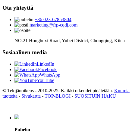
Ota yhteyttä
+86 023-67853804
marketing@frp-cqdj.com
NO.21 Honghuxi Road, Yubei District, Chongqing, Kiina
Sosiaalinen media
LinkedIn
Facebook
WhatsApp
YouTube
© Tekijänoikeus - 2010-2025: Kaikki oikeudet pidätetään.
Kuumia
tuotteita
-
Sivukartta
-
TOP-BLOGI
-
SUOSITUIN HAKU
Puhelin