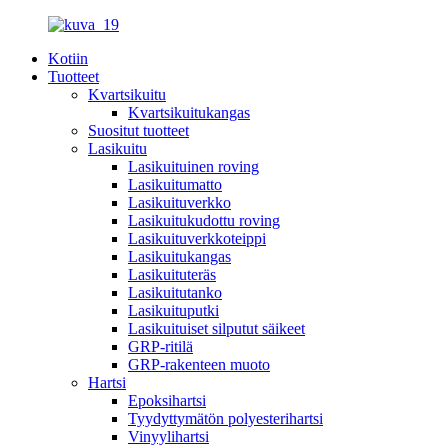
Kotiin
Tuotteet
Kvartsikuitu
Kvartsikuitukangas
Suositut tuotteet
Lasikuitu
Lasikuituinen roving
Lasikuitumatto
Lasikuituverkko
Lasikuitukudottu roving
Lasikuituverkkoteippi
Lasikuitukangas
Lasikuituteräs
Lasikuitutanko
Lasikuituputki
Lasikuituiset silputut säikeet
GRP-ritilä
GRP-rakenteen muoto
Hartsi
Epoksihartsi
Tyydyttymätön polyesterihartsi
Vinyylihartsi