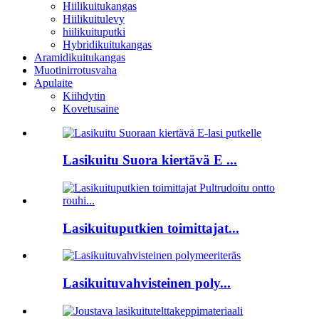
Hiilikuitukangas
Hiilikuitulevy
hiilikuituputki
Hybridikuitukangas
Aramidikuitukangas
Muotinirrotusvaha
Apulaite
Kiihdytin
Kovetusaine
Lasikuitu Suora kiertävä E ...
Lasikuituputkien toimittajat...
Lasikuituvahvisteinen poly...