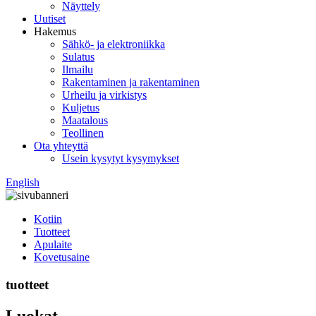
Näyttely
Uutiset
Hakemus
Sähkö- ja elektroniikka
Sulatus
Ilmailu
Rakentaminen ja rakentaminen
Urheilu ja virkistys
Kuljetus
Maatalous
Teollinen
Ota yhteyttä
Usein kysytyt kysymykset
English
Kotiin
Tuotteet
Apulaite
Kovetusaine
tuotteet
Luokat