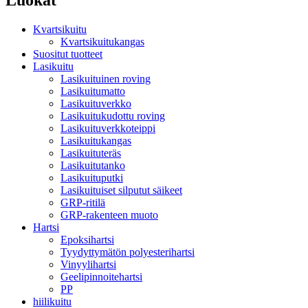
Kvartsikuitu
Kvartsikuitukangas
Suositut tuotteet
Lasikuitu
Lasikuituinen roving
Lasikuitumatto
Lasikuituverkko
Lasikuitukudottu roving
Lasikuituverkkoteippi
Lasikuitukangas
Lasikuituteräs
Lasikuitutanko
Lasikuituputki
Lasikuituiset silputut säikeet
GRP-ritilä
GRP-rakenteen muoto
Hartsi
Epoksihartsi
Tyydyttymätön polyesterihartsi
Vinyylihartsi
Geelipinnoitehartsi
PP
hiilikuitu