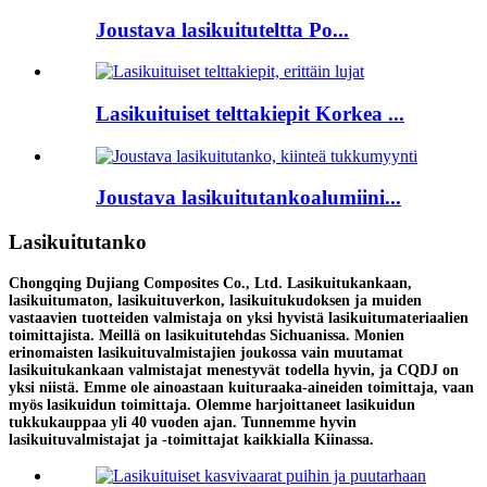
Joustava lasikuituteltta Po...
Lasikuituiset telttakiepit Korkea ...
Joustava lasikuitutankoalumiini...
Lasikuitutanko
Chongqing Dujiang Composites Co., Ltd. Lasikuitukankaan,
lasikuitumaton, lasikuituverkon, lasikuitukudoksen ja muiden
vastaavien tuotteiden valmistaja on yksi hyvistä lasikuitumateriaalien
toimittajista. Meillä on lasikuitutehdas Sichuanissa. Monien
erinomaisten lasikuituvalmistajien joukossa vain muutamat
lasikuitukankaan valmistajat menestyvät todella hyvin, ja CQDJ on
yksi niistä. Emme ole ainoastaan ​​kuituraaka-aineiden toimittaja, vaan
myös lasikuidun toimittaja. Olemme harjoittaneet lasikuidun
tukkukauppaa yli 40 vuoden ajan. Tunnemme hyvin
lasikuituvalmistajat ja -toimittajat kaikkialla Kiinassa.