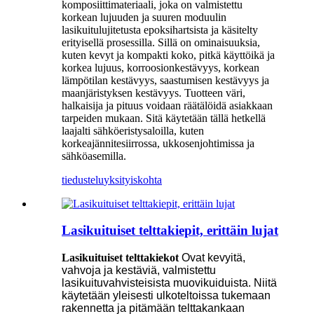
komposiittimateriaali, joka on valmistettu
korkean lujuuden ja suuren moduulin
lasikuitulujitetusta epoksihartsista ja käsitelty
erityisellä prosessilla. Sillä on ominaisuuksia,
kuten kevyt ja kompakti koko, pitkä käyttöikä ja
korkea lujuus, korroosionkestävyys, korkean
lämpötilan kestävyys, saastumisen kestävyys ja
maanjäristyksen kestävyys. Tuotteen väri,
halkaisija ja pituus voidaan räätälöidä asiakkaan
tarpeiden mukaan. Sitä käytetään tällä hetkellä
laajalti sähköeristysaloilla, kuten
korkeajännitesiirrossa, ukkosenjohtimissa ja
sähköasemilla.
tiedustelu
yksityiskohta
Lasikuituiset telttakiepit, erittäin lujat
Lasikuituiset telttakiekot
Ovat kevyitä,
vahvoja ja kestäviä, valmistettu
lasikuituvahvisteisista muovikuiduista. Niitä
käytetään yleisesti ulkoteltoissa tukemaan
rakennetta ja pitämään telttakankaan