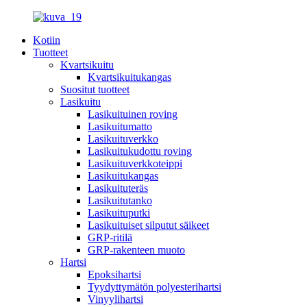
Kotiin
Tuotteet
Kvartsikuitu
Kvartsikuitukangas
Suositut tuotteet
Lasikuitu
Lasikuituinen roving
Lasikuitumatto
Lasikuituverkko
Lasikuitukudottu roving
Lasikuituverkkoteippi
Lasikuitukangas
Lasikuituteräs
Lasikuitutanko
Lasikuituputki
Lasikuituiset silputut säikeet
GRP-ritilä
GRP-rakenteen muoto
Hartsi
Epoksihartsi
Tyydyttymätön polyesterihartsi
Vinyylihartsi