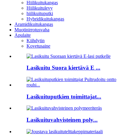
Hiilikuitukangas
Hiilikuitulevy
hiilikuituputki
Hybridikuitukangas
Aramidikuitukangas
Muotinirrotusvaha
Apulaite
Kiihdytin
Kovetusaine
Lasikuitu Suora kiertävä E ...
Lasikuituputkien toimittajat...
Lasikuituvahvisteinen poly...