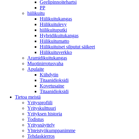
Geelipinnoitehartsi
PP
hiilikuitu
Hiilikuitukangas
Hiilikuitulevy
hiilikuituputki
Hybridikuitukangas
Hiilikuitumatto
Hiilikuituiset silputut säikeet
Hiilikuituverkko
Aramidikuitukangas
Muotinirrotusvaha
Apulaite
Kiihdytin
Titaanidioksidi
Kovetusaine
Titaanidioksidi
Tietoa meistä
Yritysprofiili
Yrityskulttuuri
Yrityksen historia
Todistus
Yritysnäyttely
Yhteistyökumppanimme
Tehdaskierros