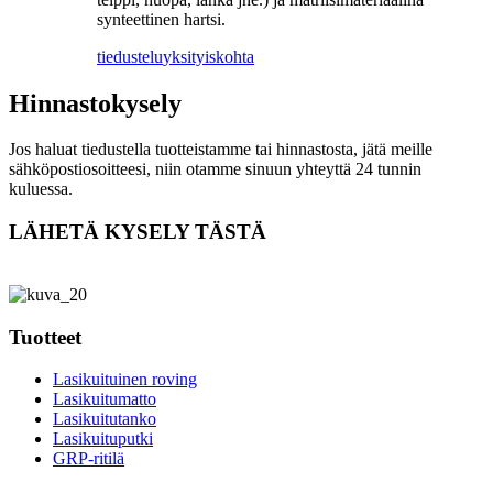
synteettinen hartsi.
tiedustelu
yksityiskohta
Hinnastokysely
Jos haluat tiedustella tuotteistamme tai hinnastosta, jätä meille
sähköpostiosoitteesi, niin otamme sinuun yhteyttä 24 tunnin
kuluessa.
LÄHETÄ KYSELY TÄSTÄ
Tuotteet
Lasikuituinen roving
Lasikuitumatto
Lasikuitutanko
Lasikuituputki
GRP-ritilä