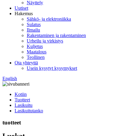
Näyttely
Uutiset
Hakemus
Sähkö- ja elektroniikka
Sulatus
Ilmailu
Rakentaminen ja rakentaminen
Urheilu ja virkistys
Kuljetus
Maatalous
Teollinen
Ota yhteyttä
Usein kysytyt kysymykset
English
Kotiin
Tuotteet
Lasikuitu
Lasikuitutanko
tuotteet
Luokat