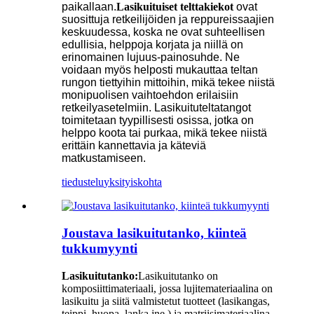
paikallaan.
Lasikuituiset telttakiekot
ovat
suosittuja retkeilijöiden ja reppureissaajien
keskuudessa, koska ne ovat suhteellisen
edullisia, helppoja korjata ja niillä on
erinomainen lujuus-painosuhde. Ne
voidaan myös helposti mukauttaa teltan
rungon tiettyihin mittoihin, mikä tekee niistä
monipuolisen vaihtoehdon erilaisiin
retkeilyasetelmiin. Lasikuituteltatangot
toimitetaan tyypillisesti osissa, jotka on
helppo koota tai purkaa, mikä tekee niistä
erittäin kannettavia ja käteviä
matkustamiseen.
tiedustelu
yksityiskohta
Joustava lasikuitutanko, kiinteä
tukkumyynti
Lasikuitutanko:
Lasikuitutanko on
komposiittimateriaali, jossa lujitemateriaalina on
lasikuitu ja siitä valmistetut tuotteet (lasikangas,
teippi, huopa, lanka jne.) ja matriisimateriaalina