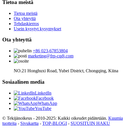
Tietoa meistä
Tietoa meistä
Ota yhteyttä
Tehdaskierros
Usein kysytyt kysymykset
Ota yhteyttä
+86 023-67853804
marketing@frp-cqdj.com
NO.21 Honghuxi Road, Yubei District, Chongqing, Kiina
Sosiaalinen media
LinkedIn
Facebook
WhatsApp
YouTube
© Tekijänoikeus - 2010-2025: Kaikki oikeudet pidätetään.
Kuumia
tuotteita
-
Sivukartta
-
TOP-BLOGI
-
SUOSITUIN HAKU