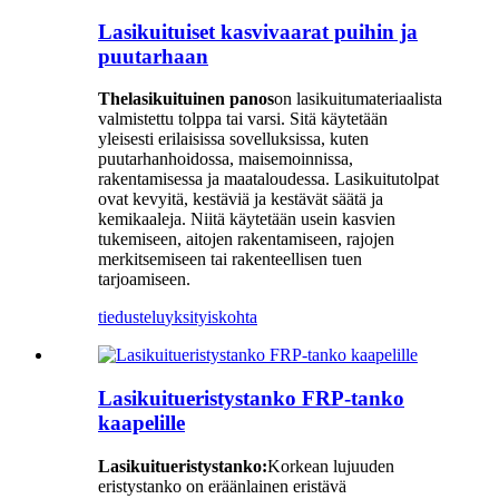
Lasikuituiset kasvivaarat puihin ja
puutarhaan
The
lasikuituinen panos
on lasikuitumateriaalista
valmistettu tolppa tai varsi. Sitä käytetään
yleisesti erilaisissa sovelluksissa, kuten
puutarhanhoidossa, maisemoinnissa,
rakentamisessa ja maataloudessa. Lasikuitutolpat
ovat kevyitä, kestäviä ja kestävät säätä ja
kemikaaleja. Niitä käytetään usein kasvien
tukemiseen, aitojen rakentamiseen, rajojen
merkitsemiseen tai rakenteellisen tuen
tarjoamiseen.
tiedustelu
yksityiskohta
Lasikuitueristystanko FRP-tanko
kaapelille
Lasikuitueristystanko:
Korkean lujuuden
eristystanko on eräänlainen eristävä