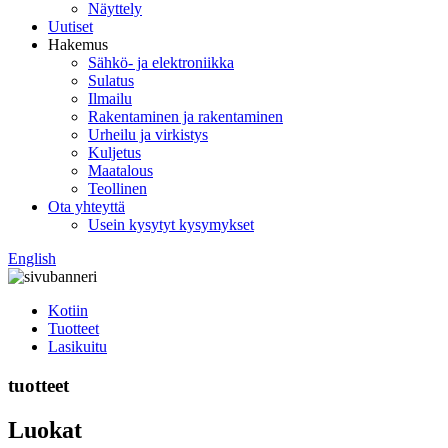
Näyttely
Uutiset
Hakemus
Sähkö- ja elektroniikka
Sulatus
Ilmailu
Rakentaminen ja rakentaminen
Urheilu ja virkistys
Kuljetus
Maatalous
Teollinen
Ota yhteyttä
Usein kysytyt kysymykset
English
Kotiin
Tuotteet
Lasikuitu
tuotteet
Luokat