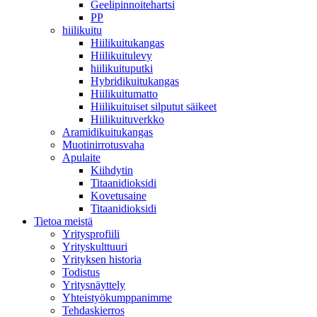
Geelipinnoitehartsi
PP
hiilikuitu
Hiilikuitukangas
Hiilikuitulevy
hiilikuituputki
Hybridikuitukangas
Hiilikuitumatto
Hiilikuituiset silputut säikeet
Hiilikuituverkko
Aramidikuitukangas
Muotinirrotusvaha
Apulaite
Kiihdytin
Titaanidioksidi
Kovetusaine
Titaanidioksidi
Tietoa meistä
Yritysprofiili
Yrityskulttuuri
Yrityksen historia
Todistus
Yritysnäyttely
Yhteistyökumppanimme
Tehdaskierros