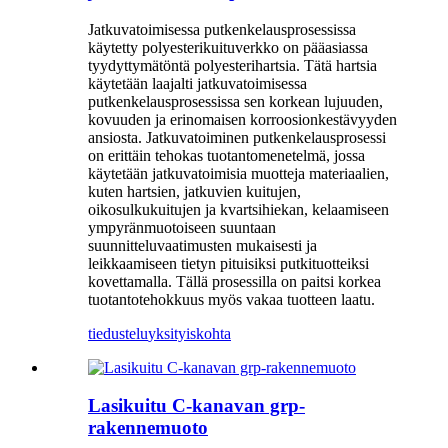
Jatkuvatoimisessa putkenkelausprosessissa
käytetty polyesterikuituverkko on pääasiassa
tyydyttymätöntä polyesterihartsia. Tätä hartsia
käytetään laajalti jatkuvatoimisessa
putkenkelausprosessissa sen korkean lujuuden,
kovuuden ja erinomaisen korroosionkestävyyden
ansiosta. Jatkuvatoiminen putkenkelausprosessi
on erittäin tehokas tuotantomenetelmä, jossa
käytetään jatkuvatoimisia muotteja materiaalien,
kuten hartsien, jatkuvien kuitujen,
oikosulkukuitujen ja kvartsihiekan, kelaamiseen
ympyränmuotoiseen suuntaan
suunnitteluvaatimusten mukaisesti ja
leikkaamiseen tietyn pituisiksi putkituotteiksi
kovettamalla. Tällä prosessilla on paitsi korkea
tuotantotehokkuus myös vakaa tuotteen laatu.
tiedustelu
yksityiskohta
Lasikuitu C-kanavan grp-
rakennemuoto