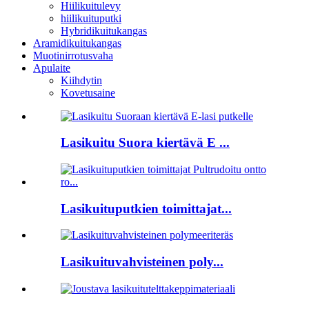
Hiilikuitulevy
hiilikuituputki
Hybridikuitukangas
Aramidikuitukangas
Muotinirrotusvaha
Apulaite
Kiihdytin
Kovetusaine
Lasikuitu Suora kiertävä E ...
Lasikuituputkien toimittajat...
Lasikuituvahvisteinen poly...