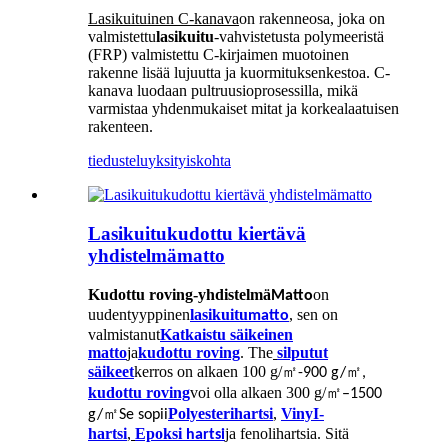
Lasikuituinen C-kanava
on rakenneosa, joka on
valmistettu
lasikuitu
-vahvistetusta polymeeristä
(FRP) valmistettu C-kirjaimen muotoinen
rakenne lisää lujuutta ja kuormituksenkestoa. C-
kanava luodaan pultruusioprosessilla, mikä
varmistaa yhdenmukaiset mitat ja korkealaatuisen
rakenteen.
tiedustelu
yksityiskohta
Lasikuitukudottu kiertävä
yhdistelmämatto
Kudottu roving-yhdistelmä
on
Matto
uudentyyppinen
lasikuitu
, sen on
matto
valmistanut
Katkaistu säikeinen
matto
ja
kudottu roving
. The
silputut
säikeet
kerros on alkaen 100 g/
㎡
㎡
-900 g/
,
kudottu roving
voi olla alkaen 300 g/
㎡
–1500
㎡
Polyesterihartsi
,
VinyI-
g/
Se sopii
hartsi
,
Epoksi
ja fenolihartsia. Sitä
hartsi