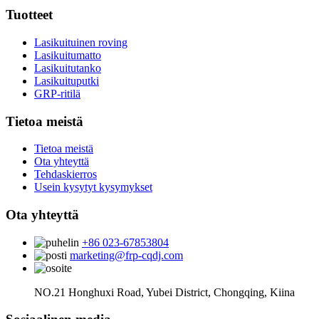
Tuotteet
Lasikuituinen roving
Lasikuitumatto
Lasikuitutanko
Lasikuituputki
GRP-ritilä
Tietoa meistä
Tietoa meistä
Ota yhteyttä
Tehdaskierros
Usein kysytyt kysymykset
Ota yhteyttä
+86 023-67853804
marketing@frp-cqdj.com
NO.21 Honghuxi Road, Yubei District, Chongqing, Kiina