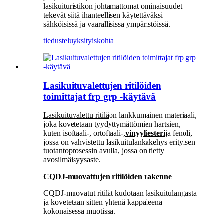
lasikuituristikon johtamattomat ominaisuudet
tekevät siitä ihanteellisen käytettäväksi
sähköisissä ja vaarallisissa ympäristöissä.
tiedustelu
yksityiskohta
Lasikuituvalettujen ritilöiden
toimittajat frp grp -käytävä
Lasikuituvalettu ritilä
on lankkumainen materiaali,
joka kovetetaan tyydyttymättömien hartsien,
kuten isoftaali-, ortoftaali-,
vinyyliesteri
ja fenoli,
jossa on vahvistettu lasikuitulankakehys erityisen
tuotantoprosessin avulla, jossa on tietty
avosilmäisyysaste.
CQDJ-muovattujen ritilöiden rakenne
CQDJ-muovatut ritilät kudotaan lasikuitulangasta
ja kovetetaan sitten yhtenä kappaleena
kokonaisessa muotissa.