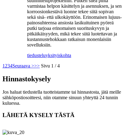
suunnitteluprojekteihin. Putken sileä pinta
varmistaa helpon käsittelyn ja asennuksen, ja sen
korroosionkestävä luonne tekee siitä sopivan
sekä sisä- että ulkokäyttöön. Erinomaisen lujuus-
painosuhteensa ansiosta lasikuituinen pyöreä
putki tarjoaa erinomaisen suorituskyvyn ja
pitkäikäisyyden, mikä tekee siitä luotettavan ja
kustannustehokkaan ratkaisun monenlaisiin
sovelluksiin.
tiedustelu
yksityiskohta
1
2
3
4
Seuraava >
>>
Sivu 1 / 4
Hinnastokysely
Jos haluat tiedustella tuotteistamme tai hinnastosta, jätä meille
sähköpostiosoitteesi, niin otamme sinuun yhteyttä 24 tunnin
kuluessa.
LÄHETÄ KYSELY TÄSTÄ