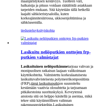
maanjäristyksen kestävyys. Tuotteen väri,
halkaisija ja pituus voidaan räätälöidä asiakkaan
tarpeiden mukaan. Sitä käytetään tällä hetkellä
laajalti sähköeristysaloilla, kuten
korkeajännitesiirrossa, ukkosenjohtimissa ja
sähköasemilla.
tiedustelu
yksityiskohta
Lasikuitu neliöputkien onttojen frp-
putkien valmistajat
Lasikuituinen neliöputkimme
tarjoaa vahvan ja
monipuolisen ratkaisun laajaan valikoimaan
käyttökohteita. Valmistettu korkealaatuisesta
lasikuituvahvisteisesta polymeerikomposiitista
(FRP),
tämä lasikuituputki
on suunniteltu
kestämään vaativia olosuhteita ja tarjoamaan
pitkäkestoista suorituskykyä. Keveytensä
ansiosta sitä on helppo käsitellä ja asentaa, mikä
tekee siitä käytännöllisen valinnan
rakennusprojekteihin.
Lasikuituinen