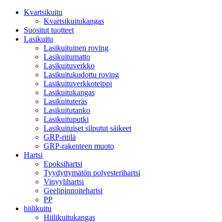
Kvartsikuitu
Kvartsikuitukangas
Suositut tuotteet
Lasikuitu
Lasikuituinen roving
Lasikuitumatto
Lasikuituverkko
Lasikuitukudottu roving
Lasikuituverkkoteippi
Lasikuitukangas
Lasikuituteräs
Lasikuitutanko
Lasikuituputki
Lasikuituiset silputut säikeet
GRP-ritilä
GRP-rakenteen muoto
Hartsi
Epoksihartsi
Tyydyttymätön polyesterihartsi
Vinyylihartsi
Geelipinnoitehartsi
PP
hiilikuitu
Hiilikuitukangas