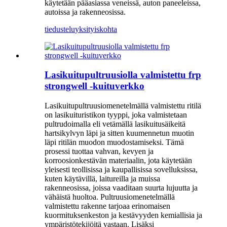
käytetään pääasiassa veneissä, auton paneeleissa,
autoissa ja rakenneosissa.
tiedustelu
yksityiskohta
Lasikuitupultruusiolla valmistettu frp
strongwell -kuituverkko
Lasikuitupultruusiomenetelmällä valmistettu ritilä
on lasikuituristikon tyyppi, joka valmistetaan
pultrudoimalla eli vetämällä lasikuitusäikeitä
hartsikylvyn läpi ja sitten kuumennetun muotin
läpi ritilän muodon muodostamiseksi. Tämä
prosessi tuottaa vahvan, kevyen ja
korroosionkestävän materiaalin, jota käytetään
yleisesti teollisissa ja kaupallisissa sovelluksissa,
kuten käytävillä, laitureilla ja muissa
rakenneosissa, joissa vaaditaan suurta lujuutta ja
vähäistä huoltoa. Pultruusiomenetelmällä
valmistettu rakenne tarjoaa erinomaisen
kuormituksenkeston ja kestävyyden kemiallisia ja
ympäristötekijöitä vastaan. Lisäksi