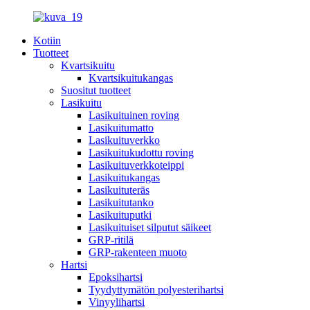
Kotiin
Tuotteet
Kvartsikuitu
Kvartsikuitukangas
Suositut tuotteet
Lasikuitu
Lasikuituinen roving
Lasikuitumatto
Lasikuituverkko
Lasikuitukudottu roving
Lasikuituverkkoteippi
Lasikuitukangas
Lasikuituteräs
Lasikuitutanko
Lasikuituputki
Lasikuituiset silputut säikeet
GRP-ritilä
GRP-rakenteen muoto
Hartsi
Epoksihartsi
Tyydyttymätön polyesterihartsi
Vinyylihartsi