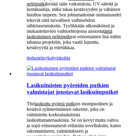
neliöputki
kestää sään vaikutuksia, UV-säteitä ja
kemikaaleja, mikä takaa kestävyyden ja vähäisen
huollon tarpeen. Sen johtamattomat ominaisuudet
tekevät siitä turvallisen vaihtoehdon
sähköasennuksiin. Tyylikkään ulkonäkönsä ja
mukautettavien vaihtoehtojensa ansiosta
tämä
lasikuituinen neliöputki
on erinomainen lisä mihin
tahansa projektiin, joka vaatii lujuutta,
kestävyyttä ja estetiikkaa.
tiedustelu
yksityiskohta
Lasikuituisten pyöreiden putkien
valmistajat joustavat lasikuituputket
The
lasikuitu pyöreä putki
on monipuolinen ja
kestävä sylinterimäinen rakenne, joka on
valmistettu korkealaatuisista
lasikuitumateriaaleista. Se on kevyt mutta vahva
ja sopii erinomaisesti erilaisiin sovelluksiin, kuten
rakentamiseen, valmistukseen ja