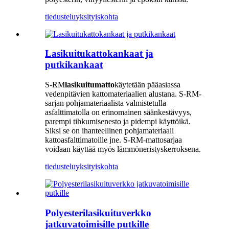
tiedustelu
yksityiskohta
Lasikuitukattokankaat ja
putkikankaat
S-RM
lasikuitumatto
käytetään pääasiassa
vedenpitävien kattomateriaalien alustana. S-RM-
sarjan pohjamateriaalista valmistetulla
asfalttimatolla on erinomainen säänkestävyys,
parempi tihkumisenesto ja pidempi käyttöikä.
Siksi se on ihanteellinen pohjamateriaali
kattoasfalttimatoille jne. S-RM-mattosarjaa
voidaan käyttää myös lämmöneristyskerroksena.
tiedustelu
yksityiskohta
Polyesterilasikuituverkko
jatkuvatoimisille putkille