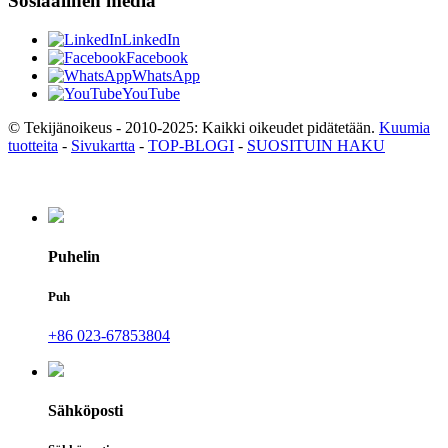
Sosiaalinen media
LinkedIn
Facebook
WhatsApp
YouTube
© Tekijänoikeus - 2010-2025: Kaikki oikeudet pidätetään.
Kuumia
tuotteita
-
Sivukartta
-
TOP-BLOGI
-
SUOSITUIN HAKU
Puhelin
Puh
+86 023-67853804
Sähköposti