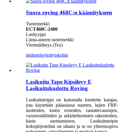
Suora roving 468C:n käämitykseen
Tuotemerkki
ECT468C-2400
Lasityyppi
Liima-aineen tuotemerkki
Vierintätiheys (Tex)
tiedustelu
yksityiskohta
Lasikuitu Tape Kipsilevy E
Lasikuitukudottu Roving
Lasikuituteippi on kutomalla lomitettu kangas,
jota käytetään pääasiassa suurten, lujien FRP-
tuotteiden, kuten veneiden, rautatievaunujen,
varastosäiliöiden ja arkkitehtonisten rakenteiden,
käsin asentamiseen. Lasikuituteipin
kokojärjestelmä on silaani ja se on yhteensopiva
polyesterin, vinyyliesterin ja epoksin kanssa.