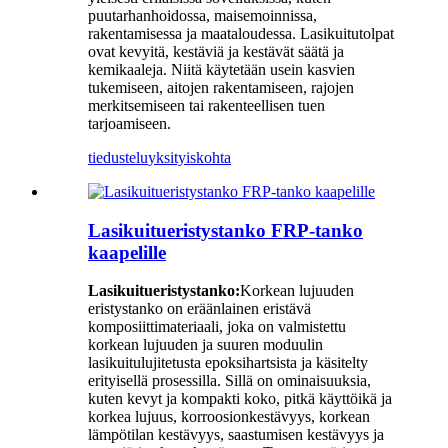
puutarhanhoidossa, maisemoinnissa,
rakentamisessa ja maataloudessa. Lasikuitutolpat
ovat kevyitä, kestäviä ja kestävät säätä ja
kemikaaleja. Niitä käytetään usein kasvien
tukemiseen, aitojen rakentamiseen, rajojen
merkitsemiseen tai rakenteellisen tuen
tarjoamiseen.
tiedustelu
yksityiskohta
Lasikuitueristystanko FRP-tanko
kaapelille
Lasikuitueristystanko:
Korkean lujuuden
eristystanko on eräänlainen eristävä
komposiittimateriaali, joka on valmistettu
korkean lujuuden ja suuren moduulin
lasikuitulujitetusta epoksihartsista ja käsitelty
erityisellä prosessilla. Sillä on ominaisuuksia,
kuten kevyt ja kompakti koko, pitkä käyttöikä ja
korkea lujuus, korroosionkestävyys, korkean
lämpötilan kestävyys, saastumisen kestävyys ja