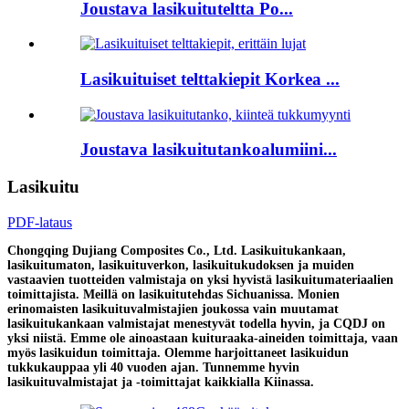
Joustava lasikuituteltta Po...
Lasikuituiset telttakiepit Korkea ...
Joustava lasikuitutankoalumiini...
Lasikuitu
PDF-lataus
Chongqing Dujiang Composites Co., Ltd. Lasikuitukankaan,
lasikuitumaton, lasikuituverkon, lasikuitukudoksen ja muiden
vastaavien tuotteiden valmistaja on yksi hyvistä lasikuitumateriaalien
toimittajista. Meillä on lasikuitutehdas Sichuanissa. Monien
erinomaisten lasikuituvalmistajien joukossa vain muutamat
lasikuitukankaan valmistajat menestyvät todella hyvin, ja CQDJ on
yksi niistä. Emme ole ainoastaan ​​kuituraaka-aineiden toimittaja, vaan
myös lasikuidun toimittaja. Olemme harjoittaneet lasikuidun
tukkukauppaa yli 40 vuoden ajan. Tunnemme hyvin
lasikuituvalmistajat ja -toimittajat kaikkialla Kiinassa.