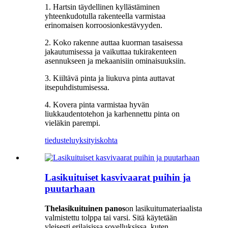
1. Hartsin täydellinen kyllästäminen
yhteenkudotulla rakenteella varmistaa
erinomaisen korroosionkestävyyden.
2. Koko rakenne auttaa kuorman tasaisessa
jakautumisessa ja vaikuttaa tukirakenteen
asennukseen ja mekaanisiin ominaisuuksiin.
3. Kiiltävä pinta ja liukuva pinta auttavat
itsepuhdistumisessa.
4. Kovera pinta varmistaa hyvän
liukkaudentotehon ja karhennettu pinta on
vieläkin parempi.
tiedustelu
yksityiskohta
Lasikuituiset kasvivaarat puihin ja
puutarhaan
The
lasikuituinen panos
on lasikuitumateriaalista
valmistettu tolppa tai varsi. Sitä käytetään
yleisesti erilaisissa sovelluksissa, kuten