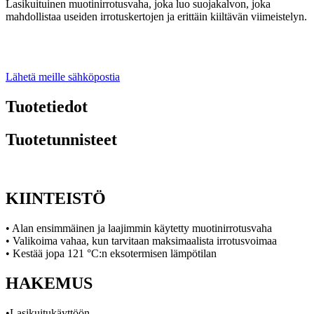
Lasikuituinen muotinirrotusvaha, joka luo suojakalvon, joka
mahdollistaa useiden irrotuskertojen ja erittäin kiiltävän viimeistelyn.
Lähetä meille sähköpostia
Tuotetiedot
Tuotetunnisteet
KIINTEISTÖ
• Alan ensimmäinen ja laajimmin käytetty muotinirrotusvaha
• Valikoima vahaa, kun tarvitaan maksimaalista irrotusvoimaa
• Kestää jopa 121 °C:n eksotermisen lämpötilan
HAKEMUS
•Lasikuitukäyttöön.