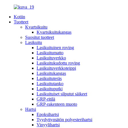
Kotiin
Tuotteet
Kvartsikuitu
Kvartsikuitukangas
Suositut tuotteet
Lasikuitu
Lasikuituinen roving
Lasikuitumatto
Lasikuituverkko
Lasikuitukudottu roving
Lasikuituverkkoteippi
Lasikuitukangas
Lasikuituteräs
Lasikuitutanko
Lasikuituputki
Lasikuituiset silputut säikeet
GRP-ritilä
GRP-rakenteen muoto
Hartsi
Epoksihartsi
Tyydyttymätön polyesterihartsi
Vinyylihartsi