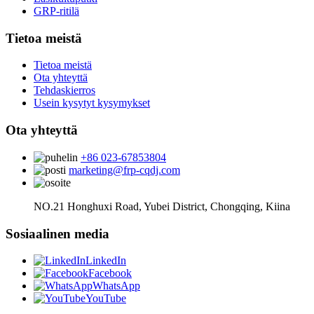
GRP-ritilä
Tietoa meistä
Tietoa meistä
Ota yhteyttä
Tehdaskierros
Usein kysytyt kysymykset
Ota yhteyttä
+86 023-67853804
marketing@frp-cqdj.com
NO.21 Honghuxi Road, Yubei District, Chongqing, Kiina
Sosiaalinen media
LinkedIn
Facebook
WhatsApp
YouTube