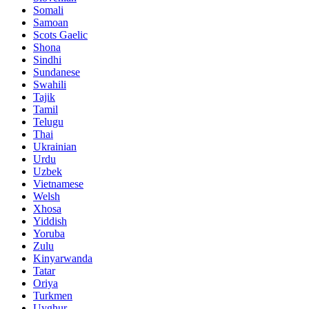
Somali
Samoan
Scots Gaelic
Shona
Sindhi
Sundanese
Swahili
Tajik
Tamil
Telugu
Thai
Ukrainian
Urdu
Uzbek
Vietnamese
Welsh
Xhosa
Yiddish
Yoruba
Zulu
Kinyarwanda
Tatar
Oriya
Turkmen
Uyghur