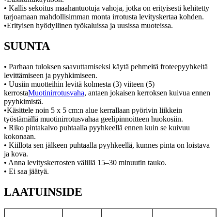
• Kallis sekoitus maahantuotuja vahoja, jotka on erityisesti kehitetty
tarjoamaan mahdollisimman monta irrotusta levityskertaa kohden.
•Erityisen hyödyllinen työkaluissa ja uusissa muoteissa.
SUUNTA
• Parhaan tuloksen saavuttamiseksi käytä pehmeitä froteepyyhkeitä
levittämiseen ja pyyhkimiseen.
• Uusiin muotteihin levitä kolmesta (3) viiteen (5)
kerrosta
Muotinirrotusvaha
, antaen jokaisen kerroksen kuivua ennen
pyyhkimistä.
•Käsittele noin 5 x 5 cm:n alue kerrallaan pyörivin liikkein
työstämällä muotinirrotusvahaa geelipinnoitteen huokosiin.
• Riko pintakalvo puhtaalla pyyhkeellä ennen kuin se kuivuu
kokonaan.
• Kiillota sen jälkeen puhtaalla pyyhkeellä, kunnes pinta on loistava
ja kova.
• Anna levityskerrosten välillä 15–30 minuutin tauko.
• Ei saa jäätyä.
LAATUINSIDE