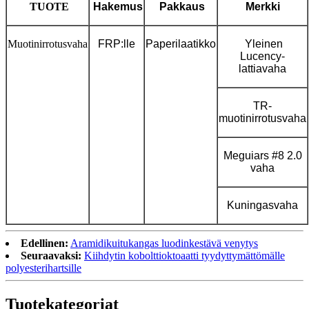
TUOTE
Hakemus
Pakkaus
Merkki
Muotinirrotusvaha
FRP:lle
Paperilaatikko
Yleinen
Lucency-
lattiavaha
TR-
muotinirrotusvaha
Meguiars #8 2.0
vaha
Kuningasvaha
Edellinen:
Aramidikuitukangas luodinkestävä venytys
Seuraavaksi:
Kiihdytin kobolttioktoaatti tyydyttymättömälle
polyesterihartsille
Tuote
kategoriat