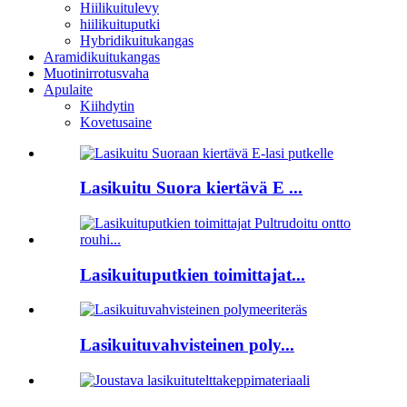
Hiilikuitulevy
hiilikuituputki
Hybridikuitukangas
Aramidikuitukangas
Muotinirrotusvaha
Apulaite
Kiihdytin
Kovetusaine
Lasikuitu Suora kiertävä E ...
Lasikuituputkien toimittajat...
Lasikuituvahvisteinen poly...