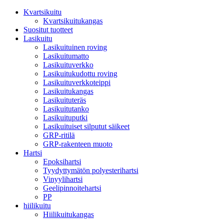
Kvartsikuitu
Kvartsikuitukangas
Suositut tuotteet
Lasikuitu
Lasikuituinen roving
Lasikuitumatto
Lasikuituverkko
Lasikuitukudottu roving
Lasikuituverkkoteippi
Lasikuitukangas
Lasikuituteräs
Lasikuitutanko
Lasikuituputki
Lasikuituiset silputut säikeet
GRP-ritilä
GRP-rakenteen muoto
Hartsi
Epoksihartsi
Tyydyttymätön polyesterihartsi
Vinyylihartsi
Geelipinnoitehartsi
PP
hiilikuitu
Hiilikuitukangas