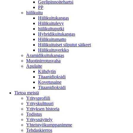
Geelipinnoitehartsi
PP
hiilikuitu
Hiilikuitukangas
Hiilikuitulevy
hiilikuituputki
Hybridikuitukangas
Hiilikuitumatto
Hiilikuituiset silputut säikeet
Hiilikuituverkko
Aramidikuitukangas
Muotinirrotusvaha
Apulaite
Kiihdytin
Titaanidioksidi
Kovetusaine
Titaanidioksidi
Tietoa meistä
Yritysprofiili
Yrityskulttuuri
Yrityksen historia
Todistus
Yritysnäyttely
Yhteistyökumppanimme
Tehdaskierros