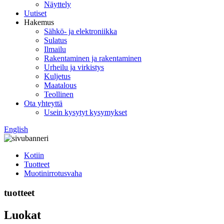
Näyttely
Uutiset
Hakemus
Sähkö- ja elektroniikka
Sulatus
Ilmailu
Rakentaminen ja rakentaminen
Urheilu ja virkistys
Kuljetus
Maatalous
Teollinen
Ota yhteyttä
Usein kysytyt kysymykset
English
Kotiin
Tuotteet
Muotinirrotusvaha
tuotteet
Luokat