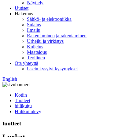
Näyttely
Uutiset
Hakemus
Sähkö- ja elektroniikka
Sulatus
Ilmailu
Rakentaminen ja rakentaminen
Urheilu ja virkistys
Kuljetus
Maatalous
Teollinen
Ota yhteyttä
Usein kysytyt kysymykset
English
Kotiin
Tuotteet
hiilikuitu
Hiilikuitulevy
tuotteet
Luokat