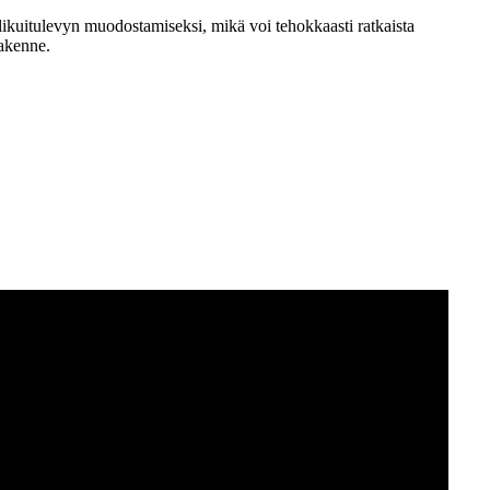
iilikuitulevyn muodostamiseksi, mikä voi tehokkaasti ratkaista
rakenne.