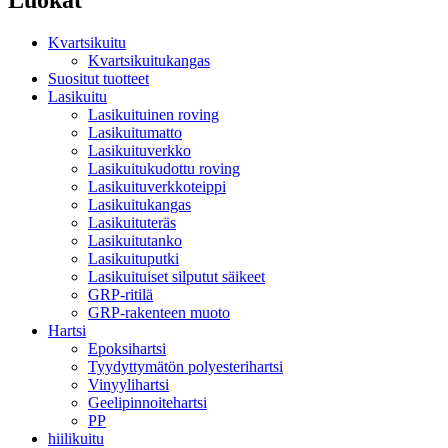
Kvartsikuitu
Kvartsikuitukangas
Suositut tuotteet
Lasikuitu
Lasikuituinen roving
Lasikuitumatto
Lasikuituverkko
Lasikuitukudottu roving
Lasikuituverkkoteippi
Lasikuitukangas
Lasikuituteräs
Lasikuitutanko
Lasikuituputki
Lasikuituiset silputut säikeet
GRP-ritilä
GRP-rakenteen muoto
Hartsi
Epoksihartsi
Tyydyttymätön polyesterihartsi
Vinyylihartsi
Geelipinnoitehartsi
PP
hiilikuitu