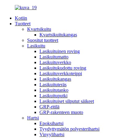
Kotiin
Tuotteet
Kvartsikuitu
Kvartsikuitukangas
Suositut tuotteet
Lasikuitu
Lasikuituinen roving
Lasikuitumatto
Lasikuituverkko
Lasikuitukudottu roving
Lasikuituverkkoteippi
Lasikuitukangas
Lasikuituteräs
Lasikuitutanko
Lasikuituputki
Lasikuituiset silputut säikeet
GRP-ritilä
GRP-rakenteen muoto
Hartsi
Epoksihartsi
Tyydyttymätön polyesterihartsi
Vinyylihartsi