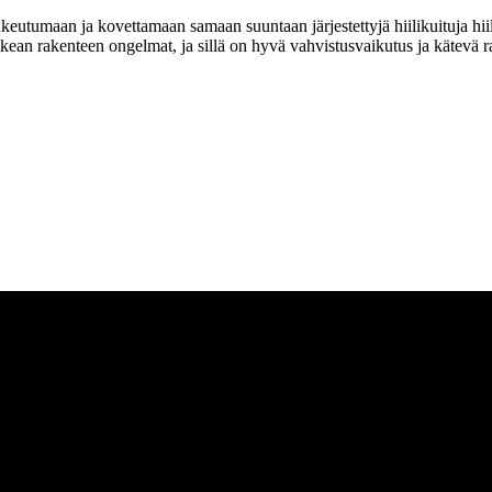
tunkeutumaan ja kovettamaan samaan suuntaan järjestettyjä hiilikuituja h
kean rakenteen ongelmat, ja sillä on hyvä vahvistusvaikutus ja kätevä 