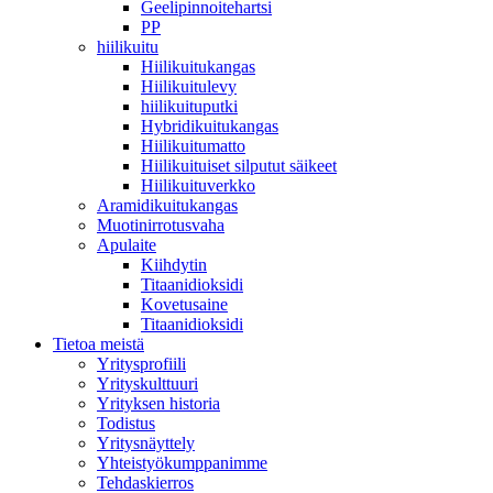
Geelipinnoitehartsi
PP
hiilikuitu
Hiilikuitukangas
Hiilikuitulevy
hiilikuituputki
Hybridikuitukangas
Hiilikuitumatto
Hiilikuituiset silputut säikeet
Hiilikuituverkko
Aramidikuitukangas
Muotinirrotusvaha
Apulaite
Kiihdytin
Titaanidioksidi
Kovetusaine
Titaanidioksidi
Tietoa meistä
Yritysprofiili
Yrityskulttuuri
Yrityksen historia
Todistus
Yritysnäyttely
Yhteistyökumppanimme
Tehdaskierros