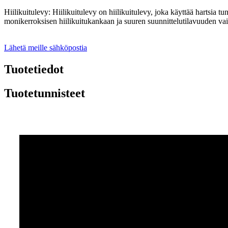
Hiilikuitulevy: Hiilikuitulevy on hiilikuitulevy, joka käyttää hartsia 
monikerroksisen hiilikuitukankaan ja suuren suunnittelutilavuuden vai
Lähetä meille sähköpostia
Tuotetiedot
Tuotetunnisteet