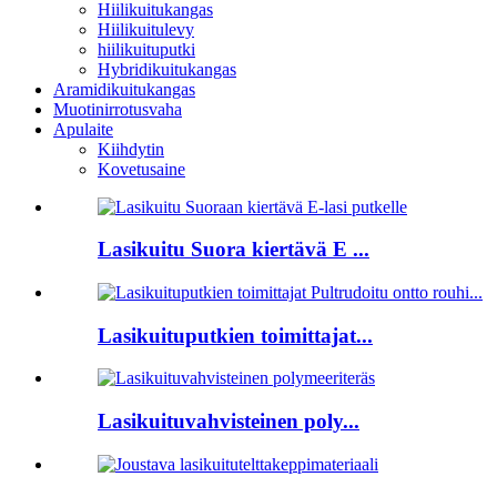
Hiilikuitukangas
Hiilikuitulevy
hiilikuituputki
Hybridikuitukangas
Aramidikuitukangas
Muotinirrotusvaha
Apulaite
Kiihdytin
Kovetusaine
Lasikuitu Suora kiertävä E ...
Lasikuituputkien toimittajat...
Lasikuituvahvisteinen poly...